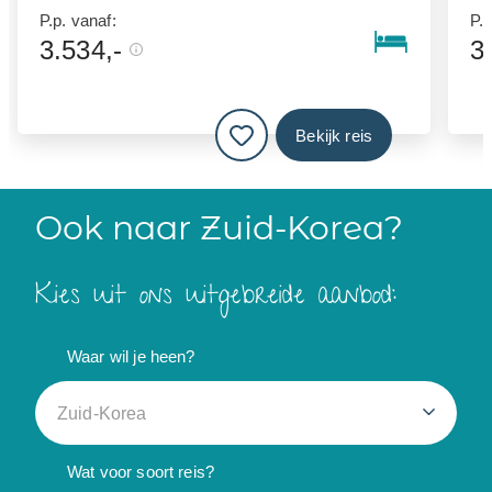
P.p. vanaf:
P.p
3.534,-
3
Bekijk reis
Ook naar Zuid-Korea?
Kies uit ons uitgebreide aanbod:
Waar wil je heen?
Zuid-Korea
Wat voor soort reis?