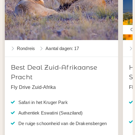
Oo
Rondreis
Aantal dagen: 17
Best Deal Zuid-Afrikaanse
H
Pracht
S
Fly Drive Zuid-Afrika
Fl
Safari in het Kruger Park
Authentiek Eswatini (Swaziland)
De ruige schoonheid van de Drakensbergen