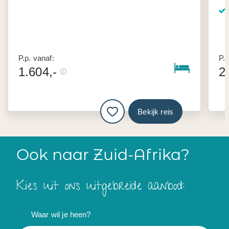
P.p. vanaf:
P.p
1.604,-
2
Bekijk reis
Ook naar Zuid-Afrika?
Kies uit ons uitgebreide aanbod:
Waar wil je heen?