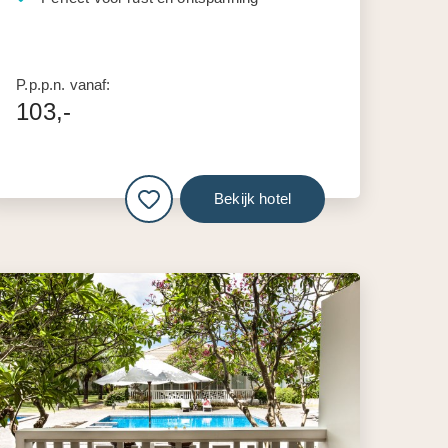
P.p.p.n. vanaf:
103,-
Bekijk hotel