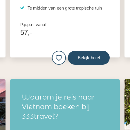
Te midden van een grote tropische tuin
P.p.p.n. vanaf:
57,-
Bekijk hotel
Waarom je reis naar
Vietnam boeken bij
333travel?