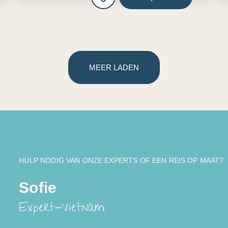
MEER LADEN
HULP NODIG VAN ONZE EXPERTS OF EEN REIS OP MAAT?
Sofie
Expert-Vietnam