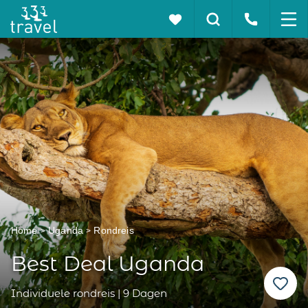
Home
Uganda
Rondreis
Best Deal Uganda
Individuele rondreis | 9 Dagen