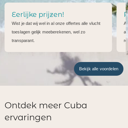
Eerlijke prijzen!
R
Wist je dat wij wel in al onze offertes alle vlucht
Al
toeslagen gelijk meeberekenen, wel zo
aa
transparant.
re
Bekijk alle voordelen
Ontdek meer Cuba
ervaringen