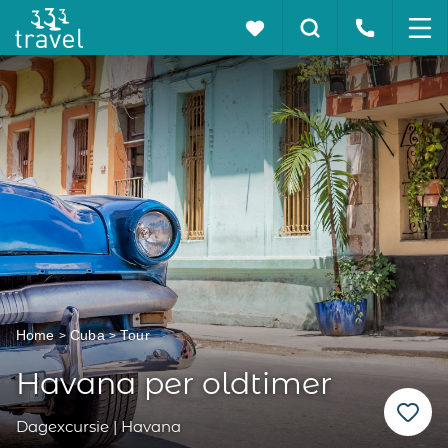
Home
Cuba
Tour
Havana per oldtimer
Dagexcursie | Havana