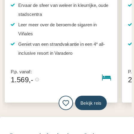
Ervaar de sfeer van weleer in kleurrijke, oude
stadscentra
Leer meer over de beroemde sigaren in
Viñales
Geniet van een strandvakantie in een 4* all-
inclusive resort in Varadero
P.p. vanaf:
P.p
1.569,-
2
Bekijk reis