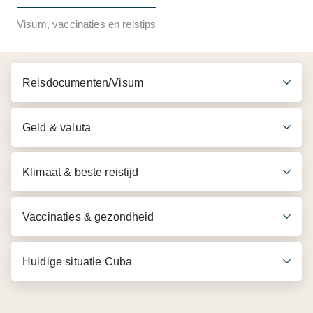
Inbegrepen in de prijs
Visum, vaccinaties en reistips
Rit door Havana per oldtimer met chauffeur
Lunch in een paladar, inclusief 1 drankje
Reisdocumenten/Visum
Geld & valuta
Klimaat & beste reistijd
Vaccinaties & gezondheid
Huidige situatie Cuba