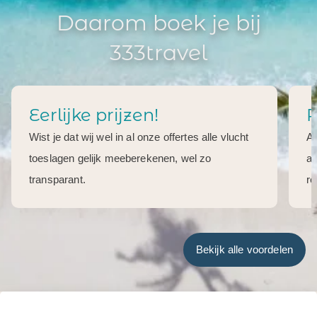
Daarom boek je bij
333travel
Eerlijke prijzen!
R
Wist je dat wij wel in al onze offertes alle vlucht
Al
toeslagen gelijk meeberekenen, wel zo
aa
transparant.
re
Bekijk alle voordelen