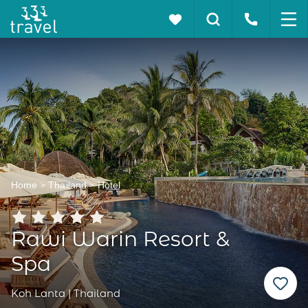
Home
Thailand
Hotel
Rawi Warin Resort &
Spa
Koh Lanta | Thailand