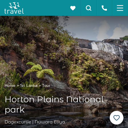
Home
Sri Lanka
Tour
Horton Plains National
park
Dagexcursie | Nuwara Eliya