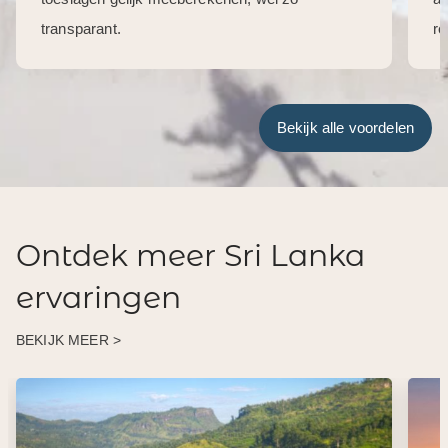
transparant.
re
Bekijk alle voordelen
Ontdek meer Sri Lanka
ervaringen
BEKIJK MEER >