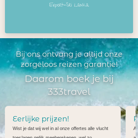
Expert-Sri Lanka
Bij ons ontvang je altijd onze
zorgeloos reizen garantie!
Daarom boek je bij
333travel
Eerlijke prijzen!
R
Wist je dat wij wel in al onze offertes alle vlucht
Al
toeslagen gelijk meeberekenen, wel zo
aa