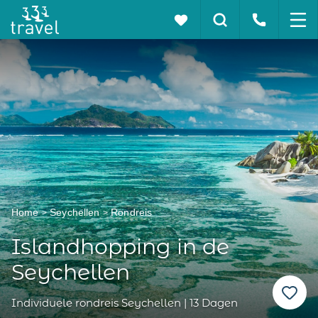
Home
Seychellen
Rondreis
Islandhopping in de
Seychellen
Individuele rondreis Seychellen | 13 Dagen