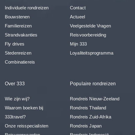
Individuele rondreizen
Contact
Bouwstenen
Actueel
Familiereizen
Veelgestelde Vragen
Strandvakanties
Reisvoorbereiding
Fly drives
Mijn 333
Stedenreizen
Loyaliteitsprogramma
Combinatiereis
Over 333
Populaire rondreizen
Wie zijn wij?
Rondreis Nieuw-Zeeland
Waarom boeken bij
Rondreis Thailand
333travel?
Rondreis Zuid-Afrika
Onze reisspecialisten
Rondreis Japan
Reisvoorwaarden
Rondreis Indonesië