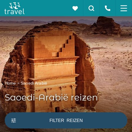
Home
Saoedi Arabië
Saoedi-Arabië reizen
FILTER
REIZEN