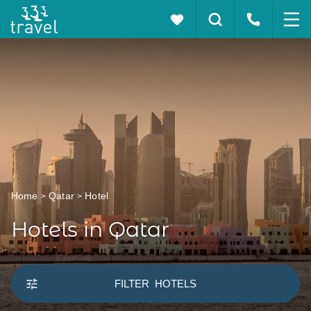
Home
Qatar
Hotel
Hotels in Qatar
FILTER
HOTELS