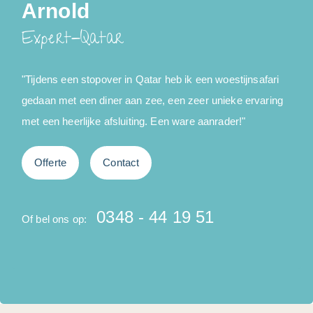
Arnold
Expert-Qatar
"Tijdens een stopover in Qatar heb ik een woestijnsafari
"
gedaan met een diner aan zee, een zeer unieke ervaring
h
met een heerlijke afsluiting. Een ware aanrader!"
Offerte
Contact
O
0348 - 44 19 51
Of bel ons op: