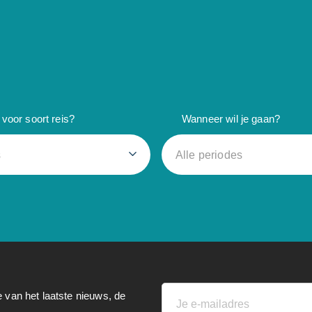
voor soort reis?
Wanneer wil je gaan?
s
Alle periodes
e van het laatste nieuws, de