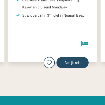
Betoverend Inle Lake, bergvolken bij
Kalaw en bruisend Mandalay
Strandverblijf in 3* hotel in Ngapali Beach
Bekijk reis