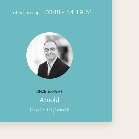
0348 - 44 19 51
of bel ons op:
ONZE EXPERT
Arnold
Expert-Myanmar