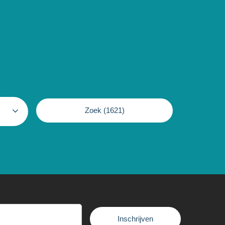
Zoek (
1621
)
Inschrijven