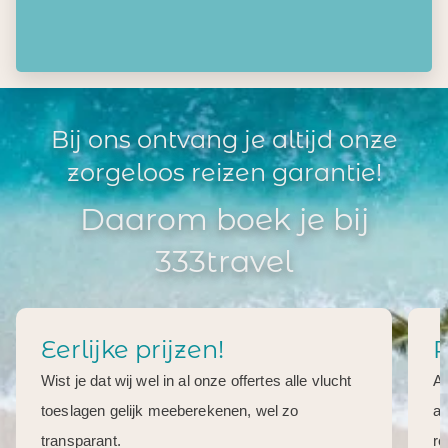
Bij ons ontvang je altijd onze
zorgeloos reizen garantie!
Daarom boek je bij
333travel
Eerlijke prijzen!
R
Wist je dat wij wel in al onze offertes alle vlucht
Al
toeslagen gelijk meeberekenen, wel zo
aa
transparant.
re