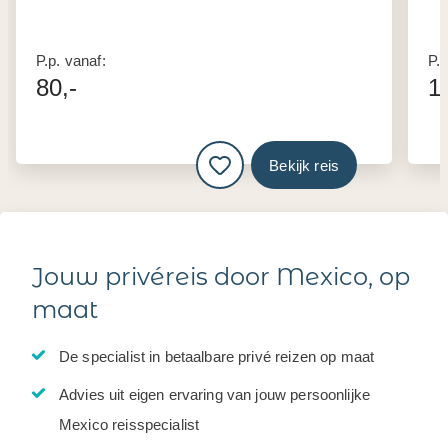
P.p. vanaf:
P.p
80,-
1
Bekijk reis
Jouw privéreis door Mexico, op
maat
De specialist in betaalbare privé reizen op maat
Advies uit eigen ervaring van jouw persoonlijke
Mexico reisspecialist