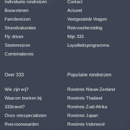
Individuele rondreizen
Contact
Bouwstenen
Actueel
Familiereizen
Veelgestelde Vragen
Strandvakanties
Reisvoorbereiding
Fly drives
Mijn 333
Stedenreizen
Loyaliteitsprogramma
Combinatiereis
Over 333
Populaire rondreizen
Wie zijn wij?
Rondreis Nieuw-Zeeland
Waarom boeken bij
Rondreis Thailand
333travel?
Rondreis Zuid-Afrika
Onze reisspecialisten
Rondreis Japan
Reisvoorwaarden
Rondreis Indonesië