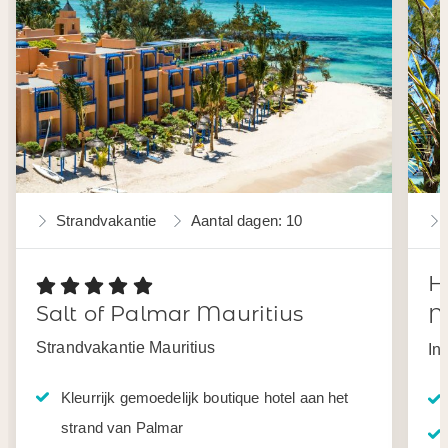
Strandvakantie
Aantal dagen: 10
H
Salt of Palmar Mauritius
M
Strandvakantie Mauritius
In
Kleurrijk gemoedelijk boutique hotel aan het
strand van Palmar