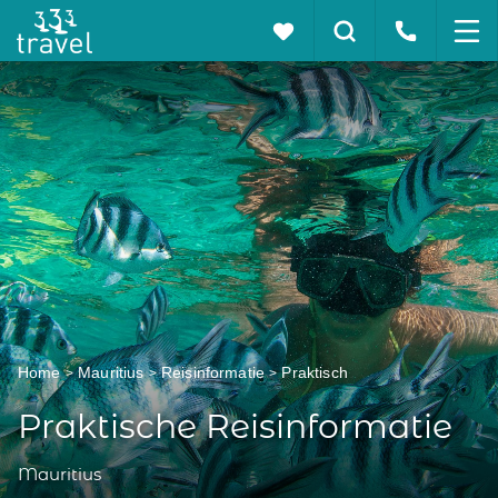
Home
Mauritius
Reisinformatie
Praktisch
Praktische Reisinformatie
Mauritius