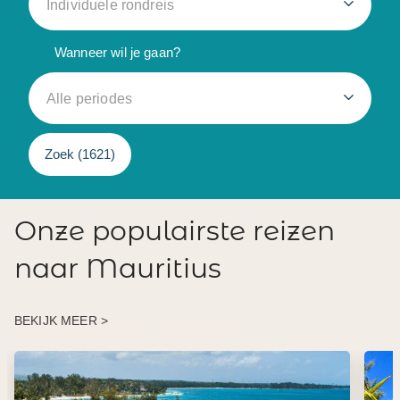
Individuele rondreis
Wanneer wil je gaan?
Alle periodes
Zoek (
1621
)
Onze populairste reizen
naar Mauritius
BEKIJK MEER >