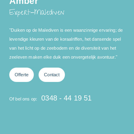
Amber
Expert-Malediven
"Duiken op de Malediven is een waanzinnige ervaring; de
"
levendige kleuren van de koraalriffen, het dansende spel
r
van het licht op de zeebodem en de diversiteit van het
v
zeeleven maken elke duik een onvergetelijk avontuur."
b
Offerte
Contact
0348 - 44 19 51
Of bel ons op:
O