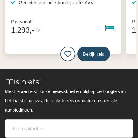
Genieten van het strand van Tel Aviv
P.p. vanaf:
P.p
1.283,-
1
Bekijk reis
Mis niets!
Meld je aan voor onze nieuwsbrief en blijf op de hoogte van
het laatste nieuws, de leukste reisinspiratie en speciale
aanbiedingen.