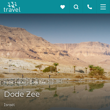
Home
Israël
Dode Zee
Dode Zee
Israël