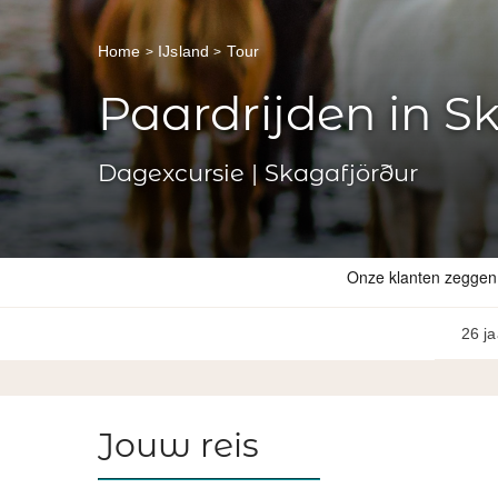
Home
IJsland
Tour
Paardrijden in S
Dagexcursie | Skagafjörður
26 ja
Jouw reis