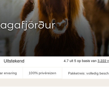
kagafjörður
ar ervaring
100% privéreizen
Pakketreis: volledig besc