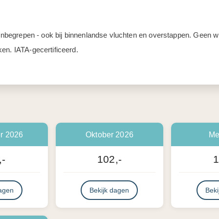
d inbegrepen - ook bij binnenlandse vluchten en overstappen. Geen
en. IATA-gecertificeerd.
r 2026
Oktober 2026
Me
,-
102,-
1
dagen
Bekijk dagen
Beki