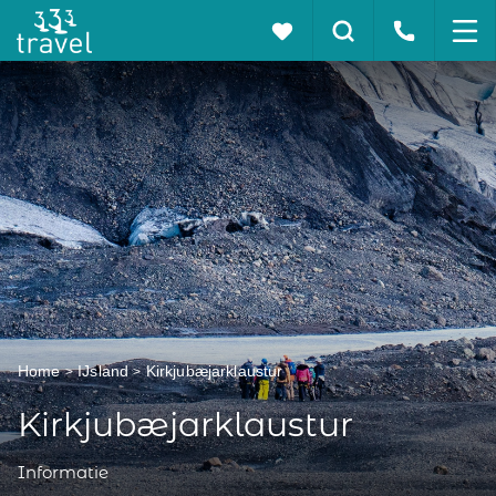
Home
IJsland
Kirkjubæjarklaustur
Kirkjubæjarklaustur
Informatie