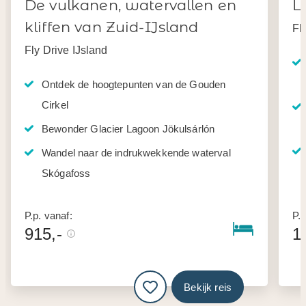
De vulkanen, watervallen en
L
kliffen van Zuid-IJsland
Fl
Fly Drive IJsland
Ontdek de hoogtepunten van de Gouden
Cirkel
Bewonder Glacier Lagoon Jökulsárlón
Wandel naar de indrukwekkende waterval
Skógafoss
P.p. vanaf:
P.p
915,-
1
Bekijk reis