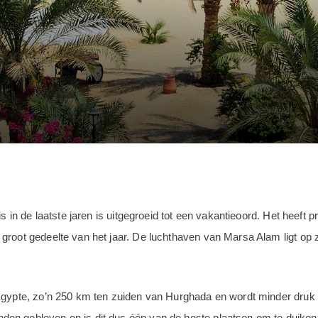
is in de laatste jaren is uitgegroeid tot een vakantieoord. Het heeft
groot gedeelte van het jaar. De luchthaven van Marsa Alam ligt op
Egypte, zo’n 250 km ten zuiden van Hurghada en wordt minder druk be
 gebleven en is dit dus één van de beste plaatsen om te duiken in 