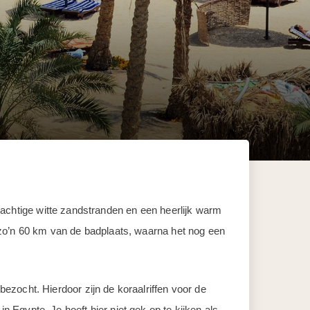
 prachtige witte zandstranden en een heerlijk warm
 zo’n 60 km van de badplaats, waarna het nog een
zocht. Hierdoor zijn de koraalriffen voor de
Egypte. Je hoeft hier niet gek op te kijken als