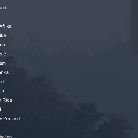
and
Afrika
ika
ada
sië
nam
Lanka
nd
co
a Rica
i
w-Zeeland
a
hellen