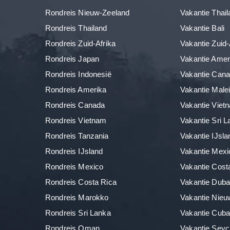
Rondreis Nieuw-Zeeland
Vakantie Thail
Rondreis Thailand
Vakantie Bali
Rondreis Zuid-Afrika
Vakantie Zuid-
Rondreis Japan
Vakantie Amer
Rondreis Indonesië
Vakantie Can
Rondreis Amerika
Vakantie Malei
Rondreis Canada
Vakantie Viet
Rondreis Vietnam
Vakantie Sri 
Rondreis Tanzania
Vakantie IJsla
Rondreis IJsland
Vakantie Mexi
Rondreis Mexico
Vakantie Cost
Rondreis Costa Rica
Vakantie Duba
Rondreis Marokko
Vakantie Nieu
Rondreis Sri Lanka
Vakantie Cub
Rondreis Oman
Vakantie Seyc