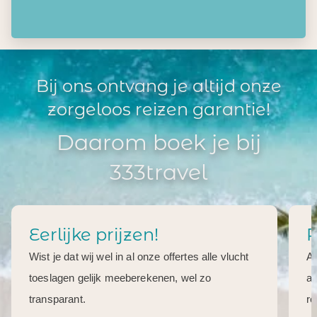
zorgeloos reizen garantie!
Daarom boek je bij
333travel
Eerlijke prijzen!
R
Wist je dat wij wel in al onze offertes alle vlucht
Al
toeslagen gelijk meeberekenen, wel zo
aa
transparant.
re
Bekijk alle voordelen