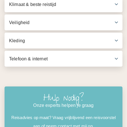
Citytour Dubai (o.b.v. Seat in Coach)
Kleding
Cruise door de Dubai Marina (o.b.v. Seat in Coach)
met route langs de jachthaven en het Palmeiland,
Telefoon & internet
inclusief buffetdiner, frisdrank en koffie/thee
** Entreegelden op bovengenoemde excursies zijn
inbegrepen
Hulp nodig?
** De reisbescheiden staan vanaf 2 weken voor vertrek
klaar op MIJN333
Onze experts helpen je graag
Reisadvies op maat? Vraag vrijblijvend een reisvoorstel
aan of neem contact met mij op.
Contact
Offerte
0348 - 44 19 51
of bel ons op: