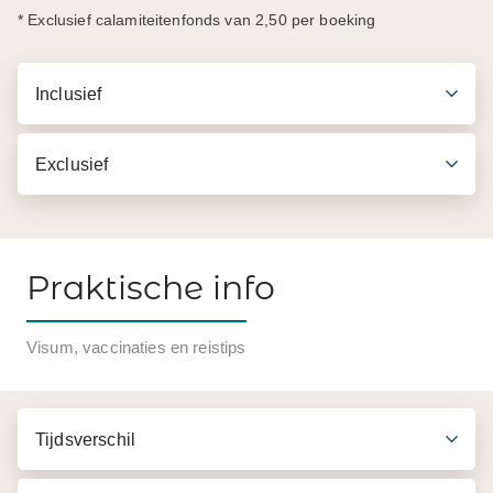
Exclusief
Praktische info
Inbegrepen in de prijs
Visum, vaccinaties en reistips
Retourvlucht Amsterdam-Dubai (indien bij ons
geboekt)
Tijdsverschil
3 overnachtingen in het 3* Rove Downtown in
Dubai Stad
Klimaat & beste reistijd
2 overnachtingen in het 5* Bab Al Shams Desert
Resort in de woestijn van Dubai
Alle transfers van- en naar de hotels op privé-basis
Veiligheid
Dagelijks ontbijt