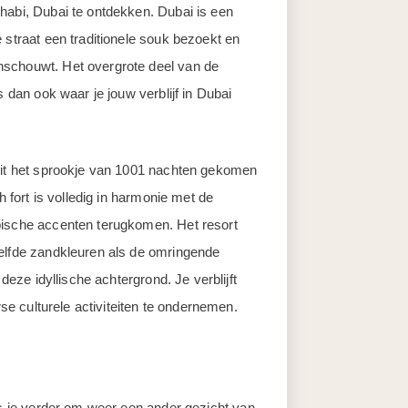
habi, Dubai te ontdekken. Dubai is een
 straat een traditionele souk bezoekt en
nschouwt. Het overgrote deel van de
s dan ook waar je jouw verblijf in Dubai
 uit het sprookje van 1001 nachten gekomen
h fort is volledig in harmonie met de
bische accenten terugkomen. Het resort
zelfde zandkleuren als de omringende
 deze idyllische achtergrond. Je verblijft
rse culturele activiteiten te ondernemen.
is je verder om weer een ander gezicht van