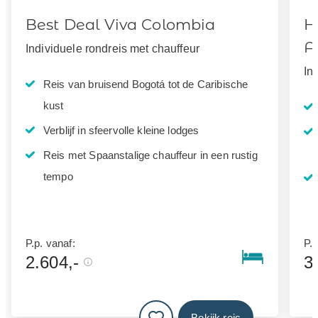
Best Deal Viva Colombia
H
A
Individuele rondreis met chauffeur
In
Reis van bruisend Bogotá tot de Caribische
kust
Verblijf in sfeervolle kleine lodges
Reis met Spaanstalige chauffeur in een rustig
tempo
P.p. vanaf:
P.p
2.604,-
3
Bekijk reis