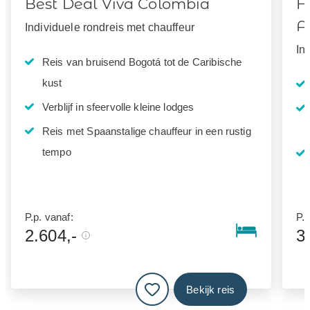
Best Deal Viva Colombia
H
A
Individuele rondreis met chauffeur
In
Reis van bruisend Bogotá tot de Caribische
kust
Verblijf in sfeervolle kleine lodges
Reis met Spaanstalige chauffeur in een rustig
tempo
P.p. vanaf:
P.p
2.604,-
3
Bekijk reis