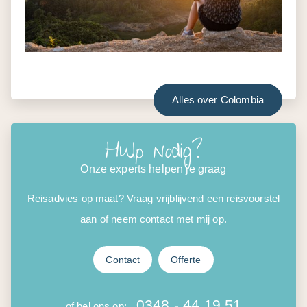
Alles over Colombia
Hulp nodig?
Onze experts helpen je graag
Reisadvies op maat? Vraag vrijblijvend een reisvoorstel
aan of neem contact met mij op.
Contact
Offerte
0348 - 44 19 51
of bel ons op: