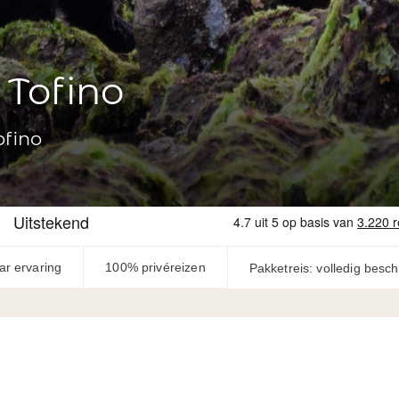
 Tofino
ofino
ar ervaring
100% privéreizen
Pakketreis: volledig besc