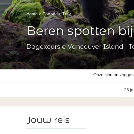
Home
Canada
Tour
Beren spotten bij
Dagexcursie Vancouver Island | T
26 ja
Jouw reis