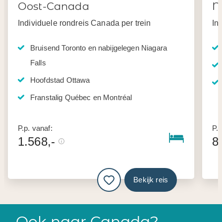
Oost-Canada
N
Individuele rondreis Canada per trein
In
Bruisend Toronto en nabijgelegen Niagara
Falls
Hoofdstad Ottawa
Franstalig Québec en Montréal
P.p. vanaf:
P.p
1.568,-
8
Bekijk reis
Ook naar Canada?