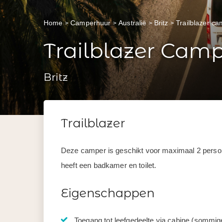
Home
Camperhuur
Australië
Britz
Trailblazer c
Trailblazer Cam
Britz
Trailblazer
Deze camper is geschikt voor maximaal 2 person
heeft een badkamer en toilet.
Eigenschappen
Toegang tot leefgedeelte via cabine (sommi