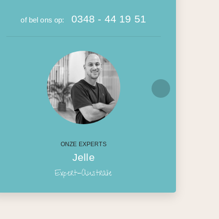
0348 - 44 19 51
of bel ons op:
ONZE EXPERTS
Jelle
Expert-Australie