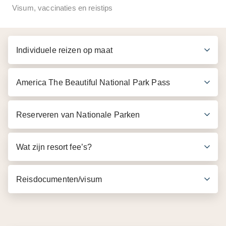
Visum, vaccinaties en reistips
Entree tot Everglades Safari Park en het
Everglades National Park
Individuele reizen op maat
Airboat ride van 30 minuten
Wildlife Nature Show
America The Beautiful National Park Pass
Reserveren van Nationale Parken
Wat zijn resort fee’s?
Reisdocumenten/visum