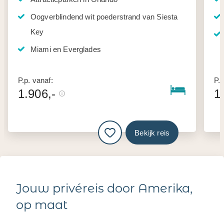
Oogverblindend wit poederstrand van Siesta
Key
Miami en Everglades
P.p. vanaf:
P.p
1.906,-
1
Bekijk reis
Jouw privéreis door Amerika,
op maat