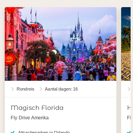
Rondreis
Aantal dagen: 16
Magisch Florida
H
Fly Drive Amerika
Fl
Attractieparken in Orlando