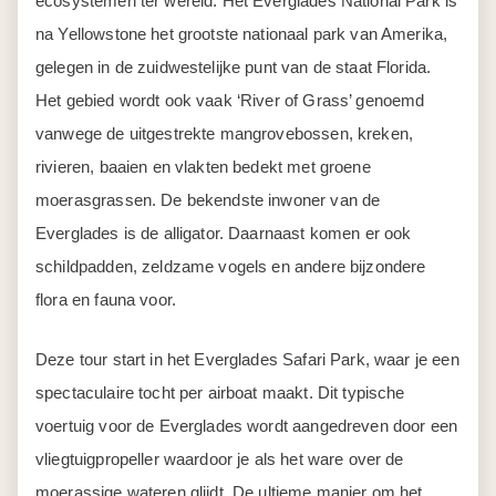
ecosystemen ter wereld. Het Everglades National Park is
na Yellowstone het grootste nationaal park van Amerika,
gelegen in de zuidwestelijke punt van de staat Florida.
Het gebied wordt ook vaak ‘River of Grass’ genoemd
vanwege de uitgestrekte mangrovebossen, kreken,
rivieren, baaien en vlakten bedekt met groene
moerasgrassen. De bekendste inwoner van de
Everglades is de alligator. Daarnaast komen er ook
schildpadden, zeldzame vogels en andere bijzondere
flora en fauna voor.
Deze tour start in het Everglades Safari Park, waar je een
spectaculaire tocht per airboat maakt. Dit typische
voertuig voor de Everglades wordt aangedreven door een
vliegtuigpropeller waardoor je als het ware over de
moerassige wateren glijdt. De ultieme manier om het