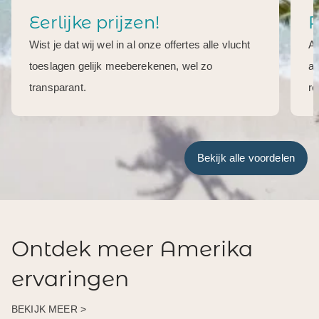
Eerlijke prijzen!
R
Wist je dat wij wel in al onze offertes alle vlucht
Al
toeslagen gelijk meeberekenen, wel zo
aa
transparant.
re
Bekijk alle voordelen
Ontdek meer Amerika
ervaringen
BEKIJK MEER >