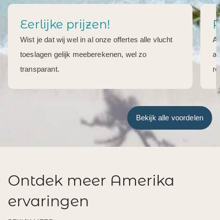
Eerlijke prijzen!
R
Wist je dat wij wel in al onze offertes alle vlucht
Al
toeslagen gelijk meeberekenen, wel zo
aa
transparant.
re
Bekijk alle voordelen
Ontdek meer Amerika
ervaringen