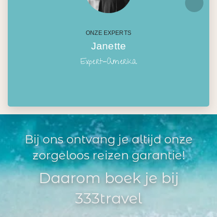
ONZE EXPERTS
Janette
Expert-Amerika
Bij ons ontvang je altijd onze
zorgeloos reizen garantie!
Daarom boek je bij
333travel