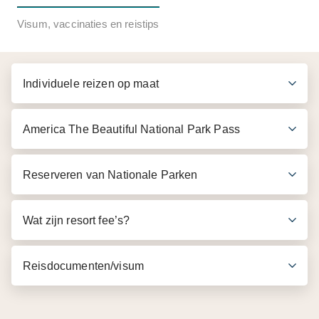
Inbegrepen in de prijs
Visum, vaccinaties en reistips
Retourvlucht Amsterdam - New York/Miami -
Amsterdam (indien bij ons geboekt)
Individuele reizen op maat
Binnenlandse vlucht New York - Miami (indien bij
ons geboekt)
America The Beautiful National Park Pass
3 overnachtingen in het Ink48 - A Kimpton Hotel
New York (4*) in New York
4 overnachtingen in het MB Hotel, Trademark
Reserveren van Nationale Parken
Collection by Wyndham (3*) in Miami Beach
Wat zijn resort fee’s?
Reisdocumenten/visum