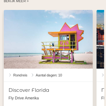
BEKIJK MEER >
Rondreis
Aantal dagen: 10
Discover Florida
N
Fly Drive Amerika
Fl