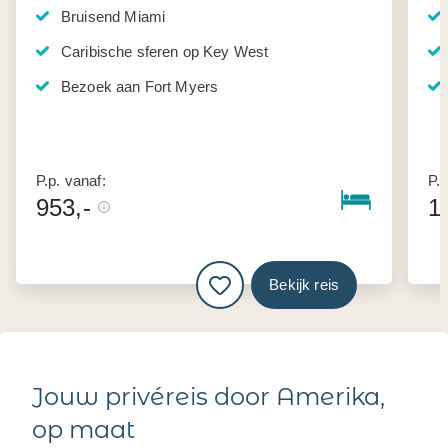
Bruisend Miami
Caribische sferen op Key West
Bezoek aan Fort Myers
P.p. vanaf:
P.p
953,-
1
Bekijk reis
Jouw privéreis door Amerika,
op maat