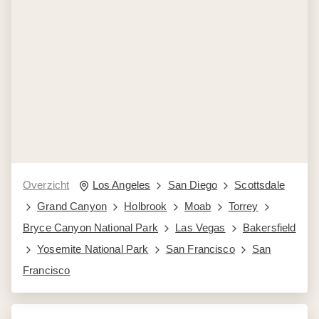
Overzicht
Los Angeles
San Diego
Scottsdale
Grand Canyon
Holbrook
Moab
Torrey
Bryce Canyon National Park
Las Vegas
Bakersfield
Yosemite National Park
San Francisco
San
Francisco