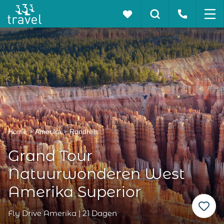
Home
Amerika
Rondreis
Grand Tour
Natuurwonderen West
Amerika Superior
Fly Drive Amerika | 21 Dagen