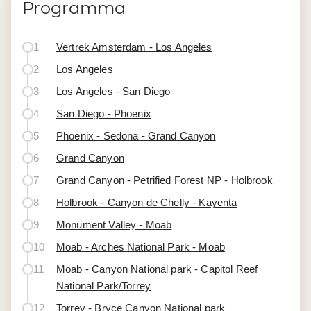
Programma
1
Vertrek Amsterdam - Los Angeles
2
Los Angeles
3
Los Angeles - San Diego
4
San Diego - Phoenix
5
Phoenix - Sedona - Grand Canyon
6
Grand Canyon
7
Grand Canyon - Petrified Forest NP - Holbrook
8
Holbrook - Canyon de Chelly - Kayenta
9
Monument Valley - Moab
10
Moab - Arches National Park - Moab
11
Moab - Canyon National park - Capitol Reef
National Park/Torrey
12
Torrey - Bryce Canyon National park