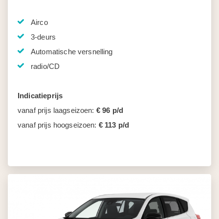
Airco
3-deurs
Automatische versnelling
radio/CD
Indicatieprijs
vanaf prijs laagseizoen:
€ 96 p/d
vanaf prijs hoogseizoen:
€ 113 p/d