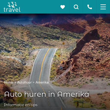
Home
Autohuur
Amerika
Auto huren in Amerika
Informatie en tips