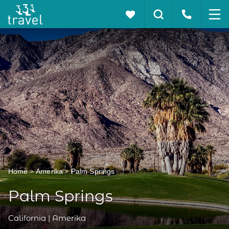
Home
Amerika
Palm Springs
Palm Springs
California | Amerika