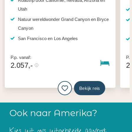
Roadtrip door Californië, Nevada, Arizona en
Utah
Natuur wereldwonder Grand Canyon en Bryce
Canyon
San Francisco en Los Angeles
P.p. vanaf:
P.p
2.057,-
2
Bekijk reis
Ook naar Amerika?
Kies uit ons uitgebreide aanbod: