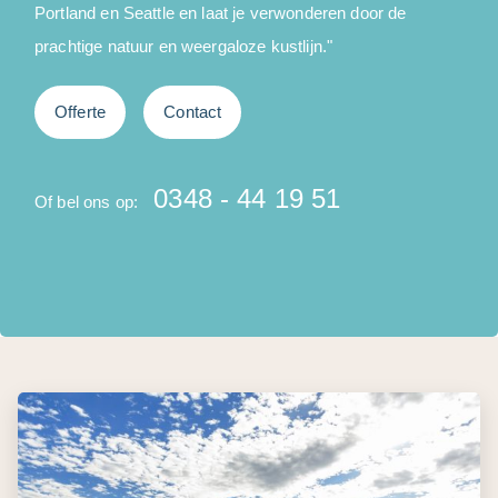
Portland en Seattle en laat je verwonderen door de
prachtige natuur en weergaloze kustlijn."
O
Offerte
Contact
0348 - 44 19 51
Of bel ons op: