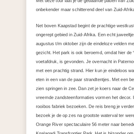
Met deze tour laat je de gebaande paden van Zuid-
onbekender maar schitterend deel van Zuid-Afrik
Net boven Kaapstad begint de prachtige westkus
ongerept gebied in Zuid-Afrika. Een echt juweeltj
augustus t/m oktober zijn de eindeloze velden me
gezicht. Het park is ook beroemd, omdat hier de 
voetafdruk, is gevonden. Je overnacht in Paterno
met een prachtig strand. Hier kun je eindeloos w
eten in een van de paar strandtentjes. Met een be
zien springen in zee. Dan zet je koers naar de Ce
vreemde zandsteenformaties vormen het decor. In 
rooibos fabriek bezoeken. De reis breng je verder 
bezoek je de op zes na grootste waterval ter were
Orange River spectaculaire 56 meter naar beneden
Kgalagadi Transfrontier Park. Het is bijzonder om