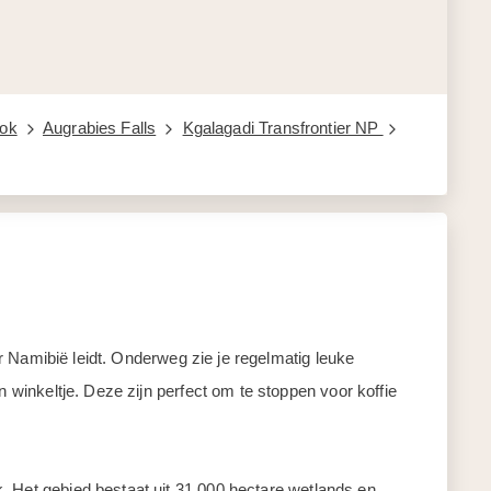
bok
Augrabies Falls
Kgalagadi Transfrontier NP
 Namibië leidt. Onderweg zie je regelmatig leuke
n winkeltje. Deze zijn perfect om te stoppen voor koffie
. Het gebied bestaat uit 31.000 hectare wetlands en