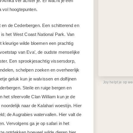
Afrika ver achter je. Er wacht je een
a vol hoogtepunten.
t en de Cederbergen. Een schitterend en
e is het West Coast National Park. Van
t kleurige wilde bloemen een prachtig
‘voetstap van Eva’, de oudste menselijke
ster. Een sprookjesachtig vissersdorp,
andelen, schelpen zoeken en overheerlijk
etje geluk kun je walvissen en dolfijnen
Joy helpt je op w
derbergen. Steile en ruige bergen en
het sfeervolle Clan William kun je de
noordelijk naar de Kalahari woestijn. Hier
ld; de Augrabies watervallen. Hier valt de
. Vervolgens ga je op safari in het
 te ontdekken hoeveel wilde dieren hier