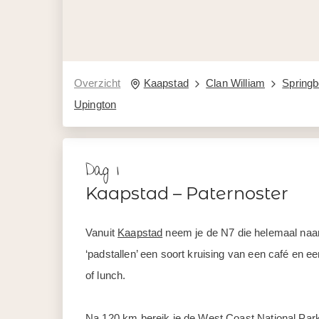
Overzicht
Kaapstad
Clan William
Spring
Upington
Dag 1
Kaapstad – Paternoster
Vanuit
Kaapstad
neem je de N7 die helemaal naar
‘padstallen’ een soort kruising van een café en ee
of lunch.
Na 120 km bereik je de West Coast National Park