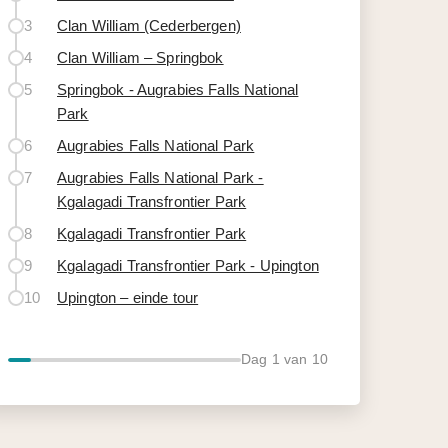
3
Clan William (Cederbergen)
4
Clan William – Springbok
5
Springbok - Augrabies Falls National
Park
6
Augrabies Falls National Park
7
Augrabies Falls National Park -
Kgalagadi Transfrontier Park
8
Kgalagadi Transfrontier Park
9
Kgalagadi Transfrontier Park - Upington
10
Upington – einde tour
Dag
1
van 10