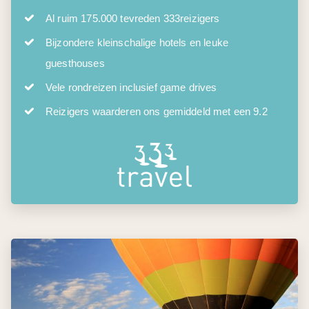
Al ruim 175.000 tevreden 333reizigers
Bijzondere kleinschalige hotels en leuke
guesthouses
Vele rondreizen inclusief game drives
Reizigers waarderen ons gemiddeld met een 9.2