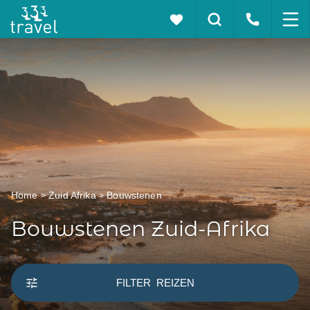
Home
Zuid Afrika
Bouwstenen
Bouwstenen Zuid-Afrika
FILTER
REIZEN