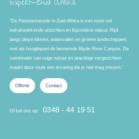
Expert-Zuid Afrika
"De Panoramaroute in Zuid-Afrika is een route vol
indrukwekkende uitzichten en bijzondere natuur. Rijd
B
langs diepe kloven, watervallen en groene landschappen,
l
met als hoogtepunt de beroemde Blyde River Canyon. De
v
combinatie van ruige natuur en prachtige vergezichten
maakt deze route een ervaring die je niet mag missen."
Offerte
Contact
O
0348 - 44 19 51
Of bel ons op: