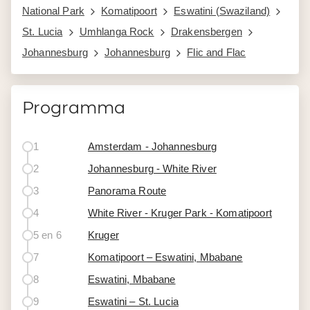
National Park
Komatipoort
Eswatini (Swaziland)
St. Lucia
Umhlanga Rock
Drakensbergen
Johannesburg
Johannesburg
Flic and Flac
Programma
1
Amsterdam - Johannesburg
2
Johannesburg - White River
3
Panorama Route
4
White River - Kruger Park - Komatipoort
5 en 6
Kruger
7
Komatipoort – Eswatini, Mbabane
8
Eswatini, Mbabane
9
Eswatini – St. Lucia