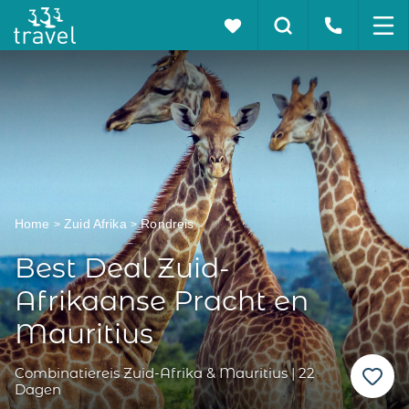
Home
Zuid Afrika
Rondreis
Best Deal Zuid-
Afrikaanse Pracht en
Mauritius
Combinatiereis Zuid-Afrika & Mauritius | 22
Dagen