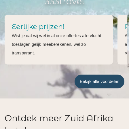
333travel
Eerlijke prijzen!
R
Wist je dat wij wel in al onze offertes alle vlucht
Al
toeslagen gelijk meeberekenen, wel zo
aa
transparant.
re
Bekijk alle voordelen
Ontdek meer Zuid Afrika