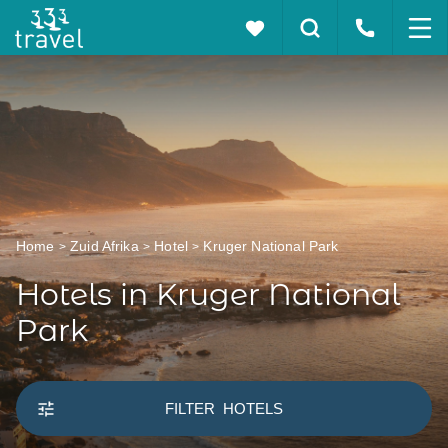
Home
Zuid Afrika
Hotel
Kruger National Park
Hotels in Kruger National
Park
FILTER
HOTELS