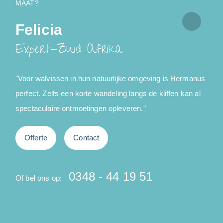
MAAT?
Felicia
Expert-Zuid Afrika
"Voor walvissen in hun natuurlijke omgeving is Hermanus
"
perfect. Zelfs een korte wandeling langs de kliffen kan al
spectaculaire ontmoetingen opleveren."
v
d
Offerte
Contact
v
B
0348 - 44 19 51
Of bel ons op:
h