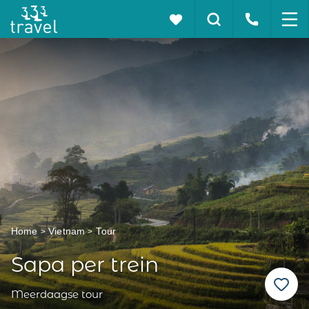
Home
Vietnam
Tour
Sapa per trein
Meerdaagse tour