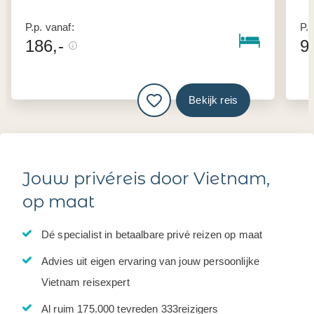
P.p. vanaf:
P.p
186,-
9
Bekijk reis
Jouw privéreis door Vietnam,
op maat
Dé specialist in betaalbare privé reizen op maat
Advies uit eigen ervaring van jouw persoonlijke
Vietnam reisexpert
Al ruim 175.000 tevreden 333reizigers