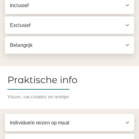
Inclusief
Exclusief
Belangrijk
Praktische info
Inbegrepen in de prijs
Visum, vaccinaties en reistips
Vervoer per airconditioned auto of minibus met
chauffeur
Individuele reizen op maat
Nachttrein Hanoi - Lao Cai en vice versa (4-bed
shared softsleeper)