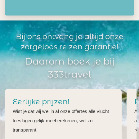
Bij ons ontvang je altijd onze
zorgeloos reizen garantie!
Daarom boek je bij
333travel
Eerlijke prijzen!
R
Wist je dat wij wel in al onze offertes alle vlucht
Al
toeslagen gelijk meeberekenen, wel zo
aa
transparant.
re