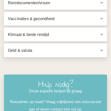
Reisdocumenten/visum
Engelssprekende gids
Ontbijt op dag 2, 3 en 4
Drinkwater
Vaccinaties & gezondheid
Excursies volgens programma
Klimaat & beste reistijd
** Entreegelden voor bezienswaardigheden die je bezoekt
volgens programma zijn inbegrepen
Geld & valuta
Accommodatie:
Sapa: Sapa Relax Hotel & Spa
Hulp nodig?
Onze experts helpen je graag
Reisadvies op maat? Vraag vrijblijvend een reisvoorstel
aan of neem contact met mij op.