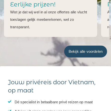
Eerlijke prijzen!
R
Wist je dat wij wel in al onze offertes alle vlucht
Al
toeslagen gelijk meeberekenen, wel zo
aa
transparant.
re
Bekijk alle voordelen
Jouw privéreis door Vietnam,
op maat
Dé specialist in betaalbare privé reizen op maat