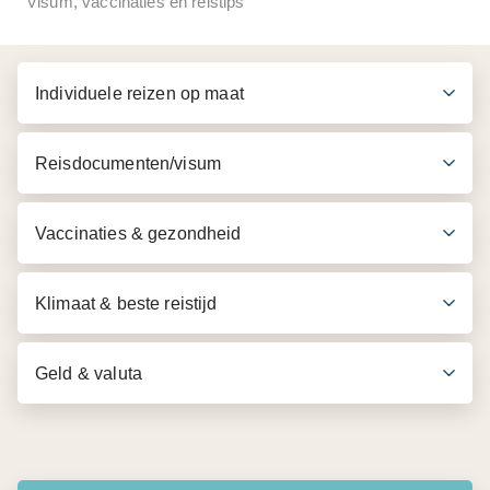
Visum, vaccinaties en reistips
Transfer van je hotel in Saigon naar de pier en vice
versa
Individuele reizen op maat
Dinercruise van 2 uur
3-gangen set menu
Reisdocumenten/visum
Drinkwater en koffie of thee
Vaccinaties & gezondheid
Klimaat & beste reistijd
Geld & valuta