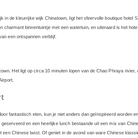
in de kleurrijke wijk Chinatown, ligt het sfeervolle boutique hotel S
 charmant binnentuintje met een watertuin, en uiteraard is het hotel i
an een ontspannen verblijf.
atown. Het ligt op circa 10 minuten lopen van de Chao Phraya rivier,
irport.
rt
door fantastisch eten, kun je niet anders dan geïnspireerd worden e
t geserveerd en een heerlijke lunch bestaande uit een mix van Chine
t een Chinese twist. Of geniet in de avond van ware Chinese klas