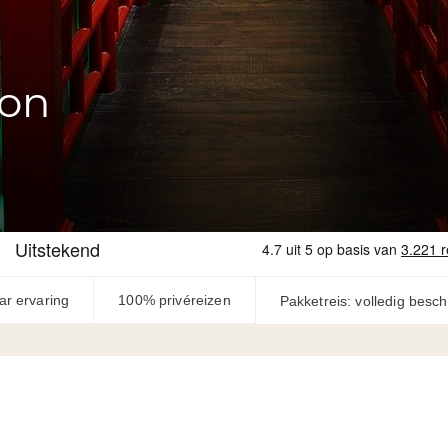
on
ar ervaring
100% privéreizen
Pakketreis: volledig besc