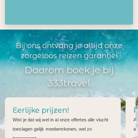
Bij ons ontvang je altijd onze
zorgeloos reizen garantie!
Daarom boek je bij
333travel
Eerlijke prijzen!
R
Wist je dat wij wel in al onze offertes alle vlucht
Al
toeslagen gelijk meeberekenen, wel zo
aa