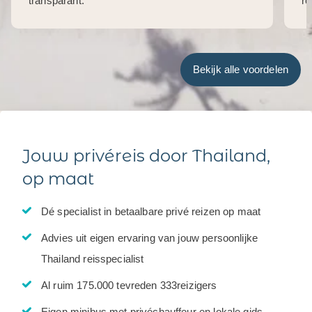
transparant.
re
Bekijk alle voordelen
Jouw privéreis door Thailand,
op maat
Dé specialist in betaalbare privé reizen op maat
Advies uit eigen ervaring van jouw persoonlijke
Thailand reisspecialist
Al ruim 175.000 tevreden 333reizigers
Eigen minibus met privéchauffeur en lokale gids