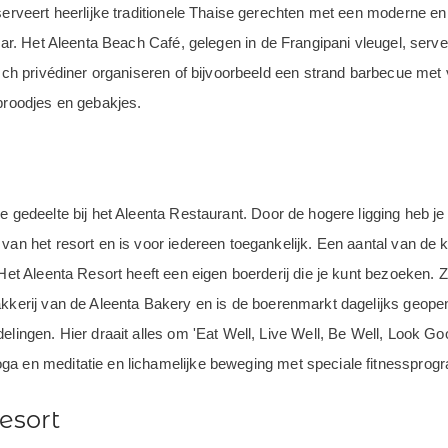
erveert heerlijke traditionele Thaise gerechten met een moderne en i
Bar. Het Aleenta Beach Café, gelegen in de Frangipani vleugel, serve
tisch privédiner organiseren of bijvoorbeeld een strand barbecue me
 broodjes en gebakjes.
 gedeelte bij het Aleenta Restaurant. Door de hogere ligging heb je h
 van het resort en is voor iedereen toegankelijk. Een aantal van de
 Het Aleenta Resort heeft een eigen boerderij die je kunt bezoeken. 
akkerij van de Aleenta Bakery en is de boerenmarkt dagelijks geope
lingen. Hier draait alles om 'Eat Well, Live Well, Be Well, Look Good
oga en meditatie en lichamelijke beweging met speciale fitnesspr
resort