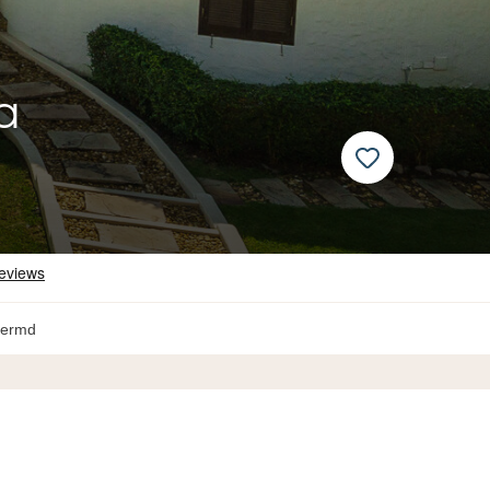
a
hermd