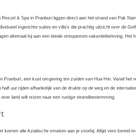
 Resort & Spa in Pranburi liggen direct aan het strand van Pak Na
ndividueel ingerichte suites en villa's die prachtig uitzicht over de 
agen allemaal bij aan een ideale ontspannen vakantiebeleving. Het hot
nd in Pranburi, een kust omgeving ten zuiden van Hua Hin. Vanaf het r
lf uur rijden afhankelijk van de drukte op de weg en de internatio
over land wilt reizen naar een rustige strandbestemming.
rt
rt komen alle Aziatische smaken aan je voorbij. Altijd vers bereid me