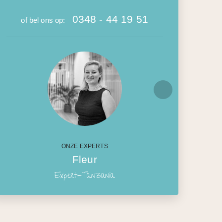
0348 - 44 19 51
of bel ons op:
ONZE EXPERTS
Fleur
Expert-Tanzania