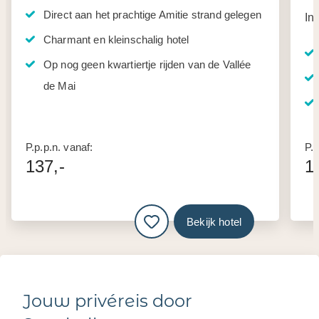
Direct aan het prachtige Amitie strand gelegen
In
Charmant en kleinschalig hotel
Op nog geen kwartiertje rijden van de Vallée
de Mai
P.p.p.n. vanaf:
P.p
137,-
1
Bekijk hotel
Jouw privéreis door