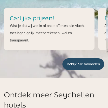
Eerlijke prijzen!
R
Wist je dat wij wel in al onze offertes alle vlucht
Al
toeslagen gelijk meeberekenen, wel zo
aa
transparant.
re
Bekijk alle voordelen
Ontdek meer Seychellen
hotels