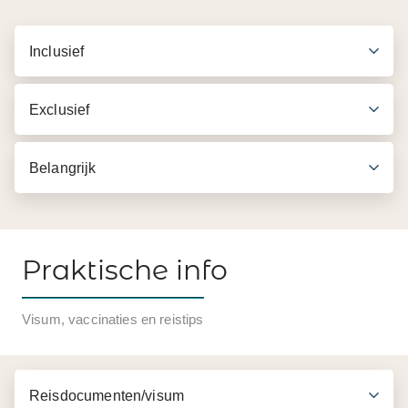
Inclusief
Exclusief
Belangrijk
Praktische info
Inbegrepen in de prijs
Visum, vaccinaties en reistips
Alle benodigde transfers volgens programma
Boottocht over de Usumacinta rivier
Reisdocumenten/visum
Bezoek aan de archeologische site van Yaxchilan