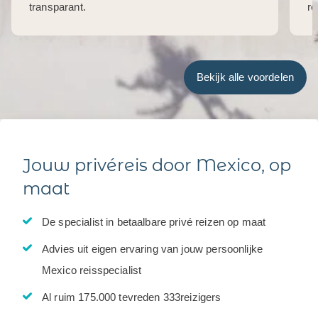
transparant.
re
Bekijk alle voordelen
Jouw privéreis door Mexico, op
maat
De specialist in betaalbare privé reizen op maat
Advies uit eigen ervaring van jouw persoonlijke
Mexico reisspecialist
Al ruim 175.000 tevreden 333reizigers