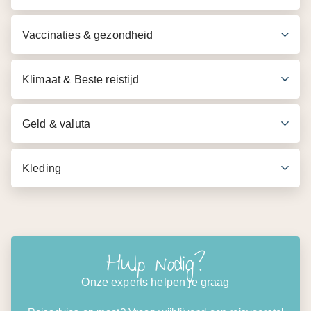
en Bonampak
Vaccinaties & gezondheid
Eenvoudige overnachting in Maya dorpje
2x ontbijt, 2x lunch en 1x diner
Klimaat & Beste reistijd
** De reisbescheiden staan vanaf 2 weken voor vertrek
klaar op MIJN333
Geld & valuta
Kleding
Hulp nodig?
Onze experts helpen je graag