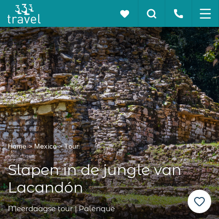
Home
Mexico
Tour
Slapen in de jungle van
Lacandón
Meerdaagse tour | Palenque