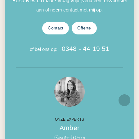
Reisadvies op maat? Vraag vrijblijvend een reisvoorstel
aan of neem contact met mij op.
Contact
Offerte
0348 - 44 19 51
of bel ons op:
ONZE EXPERTS
Amber
Expert-Mexico