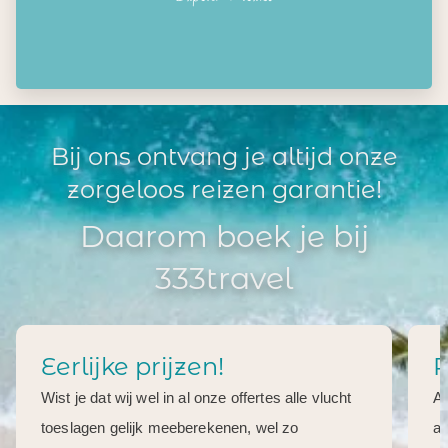
Bij ons ontvang je altijd onze
zorgeloos reizen garantie!
Daarom boek je bij
333travel
Eerlijke prijzen!
R
Wist je dat wij wel in al onze offertes alle vlucht
Al
toeslagen gelijk meeberekenen, wel zo
aa