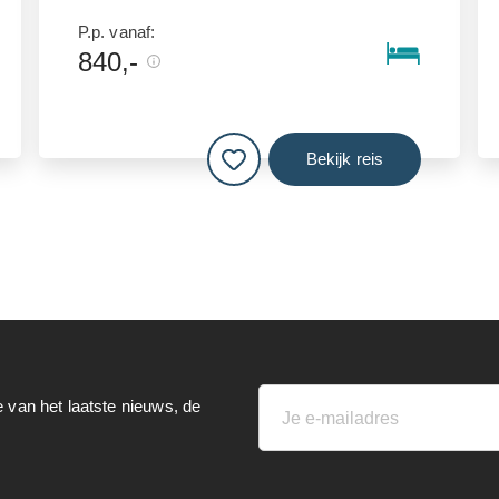
P.p. vanaf:
840,-
Bekijk reis
e van het laatste nieuws, de