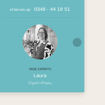
0348 - 44 19 51
of bel ons op:
ONZE EXPERTS
Laura
Expert-Mexico