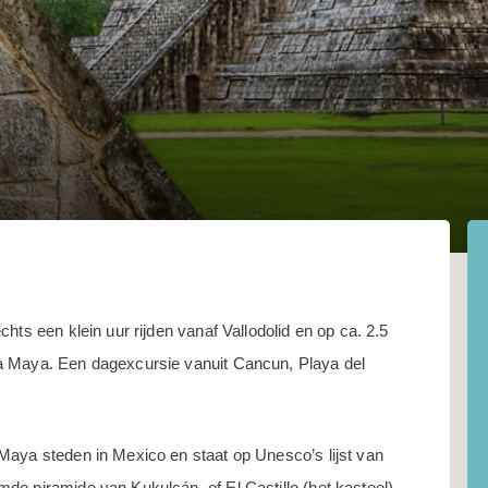
hts een klein uur rijden vanaf Vallodolid en op ca. 2.5
a Maya. Een dagexcursie vanuit Cancun, Playa del
Maya steden in Mexico en staat op Unesco’s lijst van
de piramide van Kukulcán, of El Castillo (het kasteel)