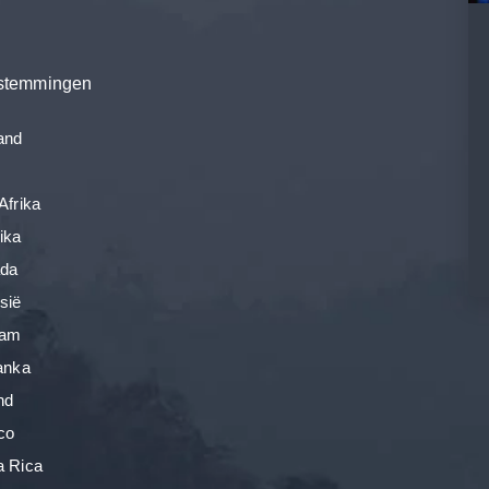
estemmingen
and
Afrika
ika
ada
sië
nam
Lanka
nd
co
a Rica