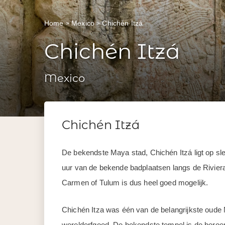
Home
Mexico
Chichén Itzá
Chichén Itzá
Mexico
Chichén Itzá
De bekendste Maya stad, Chichén Itzá ligt op slec
uur van de bekende badplaatsen langs de Rivier
Carmen of Tulum is dus heel goed mogelijk.
Chichén Itza was één van de belangrijkste oude 
werelderfgoed. De bekendste tempel is de beroem