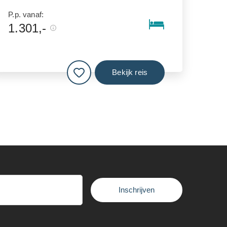
P.p. vanaf:
1.301,-
Bekijk reis
Inschrijven