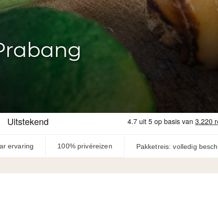
 Prabang
ar ervaring
100% privéreizen
Pakketreis: volledig besc