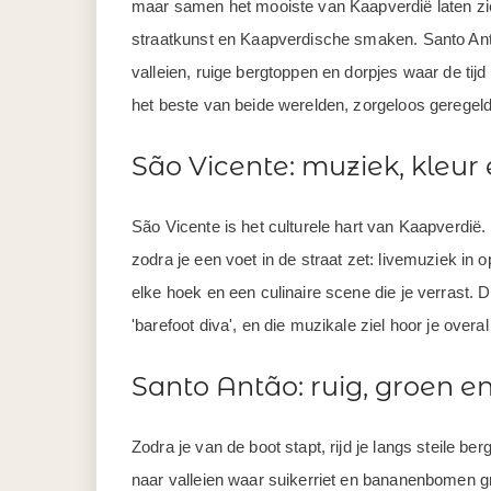
maar samen het mooiste van Kaapverdië laten zie
straatkunst en Kaapverdische smaken. Santo Ant
valleien, ruige bergtoppen en dorpjes waar de ti
het beste van beide werelden, zorgeloos geregeld
São Vicente: muziek, kleu
São Vicente is het culturele hart van Kaapverdië.
zodra je een voet in de straat zet: livemuziek in 
elke hoek en een culinaire scene die je verrast. D
'barefoot diva', en die muzikale ziel hoor je overal
Santo Antão: ruig, groen en 
Zodra je van de boot stapt, rijd je langs steile
naar valleien waar suikerriet en bananenbomen g