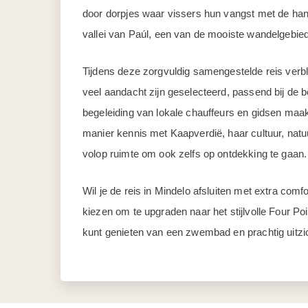
door dorpjes waar vissers hun vangst met de han
vallei van Paúl, een van de mooiste wandelgebie
Tijdens deze zorgvuldig samengestelde reis verbl
veel aandacht zijn geselecteerd, passend bij de 
begeleiding van lokale chauffeurs en gidsen maa
manier kennis met Kaapverdië, haar cultuur, natuur 
volop ruimte om ook zelfs op ontdekking te gaan.
Wil je de reis in Mindelo afsluiten met extra com
kiezen om te upgraden naar het stijlvolle Four Po
kunt genieten van een zwembad en prachtig uitzi