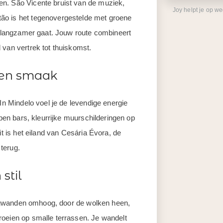
n. São Vicente bruist van de muziek,
Joy helpt je op w
ão is het tegenovergestelde met groene
jd langzamer gaat. Jouw route combineert
 van vertrek tot thuiskomst.
r en smaak
 In Mindelo voel je de levendige energie
open bars, kleurrijke muurschilderingen op
it is het eiland van Cesária Évora, de
 terug.
stil
 bergwanden omhoog, door de wolken heen,
roeien op smalle terrassen. Je wandelt