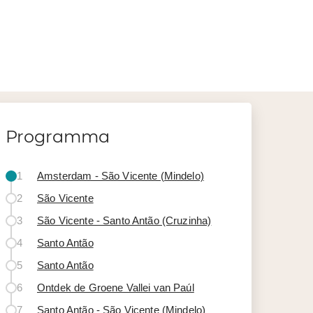
Programma
1
Amsterdam - São Vicente (Mindelo)
2
São Vicente
3
São Vicente - Santo Antão (Cruzinha)
4
Santo Antão
5
Santo Antão
6
Ontdek de Groene Vallei van Paúl
7
Santo Antão - São Vicente (Mindelo)