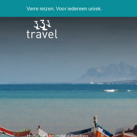
Verre reizen. Voor iedereen uniek.
Home
Kaapverdië
Rondreis