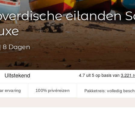
verdische eilanden S
uxe
 | 8 Dagen
ar ervaring
100% privéreizen
Pakketreis: volledig besc