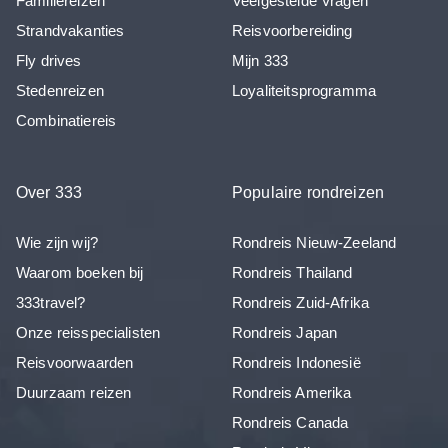
Familiereizen
Veelgestelde Vragen
Strandvakanties
Reisvoorbereiding
Fly drives
Mijn 333
Stedenreizen
Loyaliteitsprogramma
Combinatiereis
Over 333
Populaire rondreizen
Wie zijn wij?
Rondreis Nieuw-Zeeland
Waarom boeken bij
Rondreis Thailand
333travel?
Rondreis Zuid-Afrika
Onze reisspecialisten
Rondreis Japan
Reisvoorwaarden
Rondreis Indonesië
Duurzaam reizen
Rondreis Amerika
Rondreis Canada