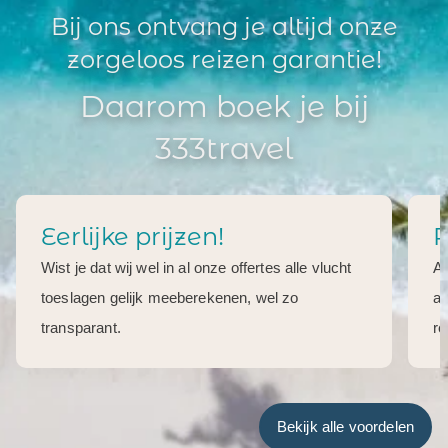
Bij ons ontvang je altijd onze
zorgeloos reizen garantie!
Daarom boek je bij
333travel
Eerlijke prijzen!
R
Wist je dat wij wel in al onze offertes alle vlucht
Al
toeslagen gelijk meeberekenen, wel zo
aa
transparant.
re
Bekijk alle voordelen