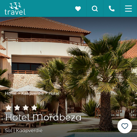
Home
Kaapverdië
Hotel
Hotel Morabeza
Sal | Kaapverdië