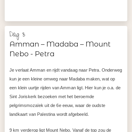
Amman – Madaba – Mount
Nebo - Petra
Je verlaat Amman en rijdt vandaag naar Petra. Onderweg
kun je een kleine omweg naar Madaba maken, wat op
een klein uurtje rijden van Amman ligt. Hier kun je o.a. de
Sint Joriskerk bezoeken met het beroemde
pelgrimsmozaïek uit de 6e eeuw, waar de oudste
landkaart van Palestina wordt afgebeeld.
9 km verderop ligt Mount Nebo. Vanaf de top zou de
Bijbelse figuur Mozes hebben uitgekeken over het
beloofde land. Je kunt hier het Moses Memorial en een
opgegraven Byzantijnse kerk bezoeken met een
schitterende, zeer gedetailleerde mozaïekvloer.