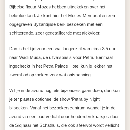
Dan is het tijd voor een wat langere rit van circa 3,5 uur
naar Wadi Musa, de uitvalsbasis voor Petra. Eenmaal
ingecheckt in het Petra Palace Hotel kun je lekker het
zwembad opzoeken voor wat ontspanning.
Wil je in de avond nog iets bijzonders gaan doen, dan kun
je ter plaatse optioneel de show ‘Petra by Night’
bijboeken. Vanaf het bezoekerscentrum wandel je in de
avond via een pad verlicht door honderden kaarsjes door
de Siq naar het Schathuis, die ook sfeervol wordt verlicht
door het zachte licht van vele kaarsjes. Je gaat hier
ergens op een matje op de grond zitten en onder het
genot van een kopje thee kun je luisteren naar enkele
fluitspelers en de sprookjesachtige omgeving in je