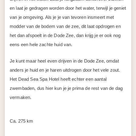
Dag 9
Dode Zee – Amman
Het is helaas alweer tijd om in iets meer dan een uur
terug te rijden naar Amman. Hier heb je de rest van de
dag om de stad nog te gaan verkennen. Zo kun je hier de
prachtige Citadel bovenop een heuvel in de stad
bezoeken of het Romeinse amfitheater. De stad heeft ook
The Children’s Museum, met zowel binnen als buiten
interactieve tentoonstellingen en activiteiten speciaal voor
kinderen (let op: gesloten op dinsdag).