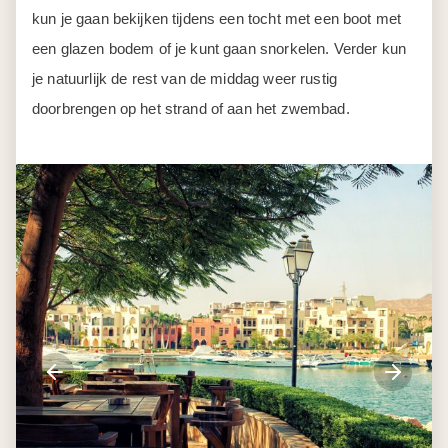
Vandaag verruil je de Rode Zee voor de Dode Zee. De
Dode Zee is met 420 meter onder zeeniveau de laagste
plek op aarde! Het bijzondere aan de Dode Zee is het
hoge zoutniveau, dat is ontstaan doordat veel water
verdampt waardoor het zout achterblijft. De hoge
zoutconcentratie is de reden dat je heel gemakkelijk blijft
drijven in het water. Laat je langzaam achterover zakken
en laat je gedragen worden door het water, terwijl je geniet
van je omgeving. Als je je van tevoren insmeert met
modder van de bodem van de zee, dit laat opdrogen en
het dan afspoelt in de Dode Zee, dan krijg je er ook nog
eens een hele zachte huid van.
Je kunt maar heel even drijven in de Dode Zee, omdat