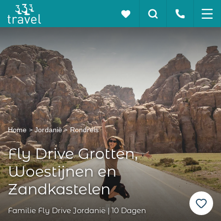
Home
Jordanië
Rondreis
Fly Drive Grotten,
Woestijnen en
Zandkastelen
Familie Fly Drive Jordanië | 10 Dagen