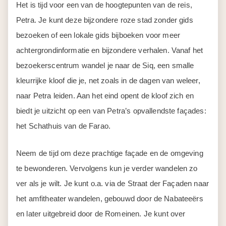
Neem de tijd om deze prachtige façade en de omgeving
te bewonderen. Vervolgens kun je verder wandelen zo
ver als je wilt. Je kunt o.a. via de Straat der Façaden naar
het amfitheater wandelen, gebouwd door de Nabateeërs
en later uitgebreid door de Romeinen. Je kunt over
colonnadestraat of straat der zuilen wandelen, de ooit zo
drukke hoofdstraat door Petra, waar aan weerszijden
winkels en belangrijke gebouwen te vinden waren. Je
kunt paden omhoog de rotsen op volgen om nog meer
graftombes en tempels te ontdekken en te genieten van
schitterende uitzichten. Hebben de kinderen of de voeten
er op een gegeven moment genoeg van, dan kun je altijd
weer terugkeren naar je hotel.