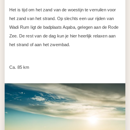
Dag 7
Aqaba
Een hele dag ter vrije besteding en er is genoeg te doen.
Je kunt natuurlijk Aqaba gaan verkennen en je kunt hier
goedkoop souvenirs kopen. Bovendien vind je in het
centrum leuke restaurantjes waar je goed kunt eten. Maar
Aqaba staat bekend om zijn spectaculaire
onderwaterwereld. Je vindt hier schitterend koraal en een
enorme hoeveelheid gekleurde tropische vissen. Deze
kun je gaan bekijken tijdens een tocht met een boot met
een glazen bodem of je kunt gaan snorkelen. Verder kun
je natuurlijk de rest van de middag weer rustig