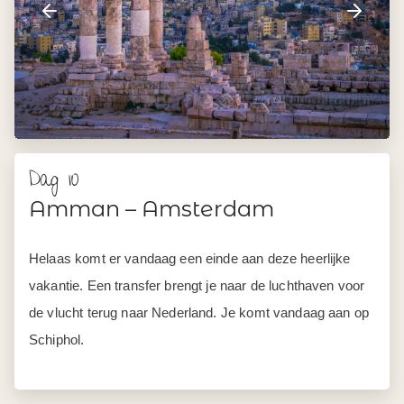
Prijzen
Vanaf 845,- p.p.
Vliegtickets zonder gedoe
Boek je vluchten erbij via ons. Ruimbagage altijd
inbegrepen - ook bij binnenlandse vluchten en
overstappen. Geen wisselende bagageregels, geen
onverwachte kosten, geen vergelijkingen zelf maken.
IATA-gecertificeerd.