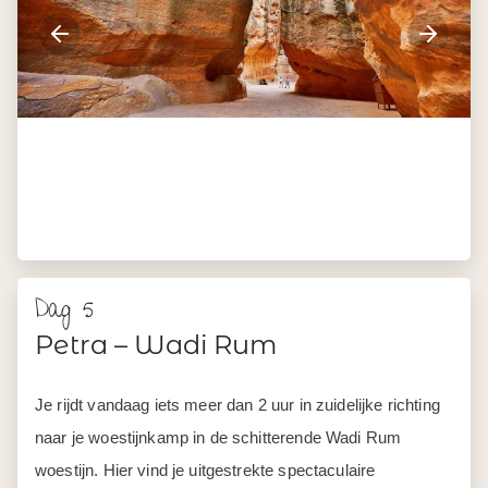
naar je woestijnkamp in de schitterende Wadi Rum
woestijn. Hier vind je uitgestrekte spectaculaire
zandvlaktes en enorme rotsformaties. Je gaat dit
bijzondere landschap in circa 2 uur verkennen tijdens een
jeepsafari met gids.
Je overnacht vanavond in een sprookjesachtig
woestijnkamp, wat je woestijn-avontuur compleet maakt.
Vergeet niet vanavond een eindje weg te lopen bij het
kamp, zodat je zonder lichtvervuiling omhoog kunt staren
naar de eindeloze sterrenhemel.
Ca. 125 km