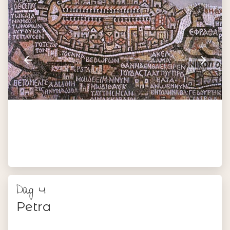
Dag 4
Petra
Het is tijd voor een van de hoogtepunten van de reis,
Petra. Je kunt deze bijzondere roze stad zonder gids
bezoeken of een lokale gids bijboeken voor meer
achtergrondinformatie en bijzondere verhalen. Vanaf het
bezoekerscentrum wandel je naar de Siq, een smalle
kleurrijke kloof die je, net zoals in de dagen van weleer,
naar Petra leiden. Aan het eind opent de kloof zich en
biedt je uitzicht op een van Petra’s opvallendste façades:
het Schathuis van de Farao.