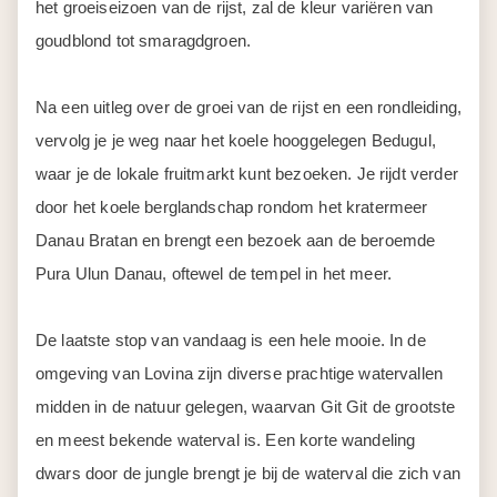
De laatste stop van vandaag is een hele mooie. In de
omgeving van Lovina zijn diverse prachtige watervallen
midden in de natuur gelegen, waarvan Git Git de grootste
en meest bekende waterval is. Een korte wandeling
dwars door de jungle brengt je bij de waterval die zich van
35 m naar beneden stort en zo een prachtig plaatje vormt.
Je kunt even uitrusten bij de waterval en genieten van de
verkoelende waternevel die door de waterval wordt
verspreid.
Als je uitgerust bent, rij je door naar de noordkust naar
Lovina, waar je zult overnachten. Probeer op tijd te zijn
voor een adembenemende zonsondergang aan het
strand.