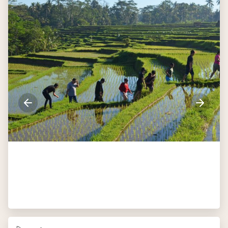
Dag 9
Ubud - Lovina
Na het ontbijt vertrek je richting de westkust waar je
Tanah Lot, de 16e eeuwse zeetempel gelegen op een rots
voor de kust, gaat bezoeken. Dit is één van de meest
gefotografeerde tempels van Bali en het plaatje meer dan
waard. Onderweg stop je bij Alas Kedaton, het heilige
apenbos, waar je ook vleermuizen kunt zien.