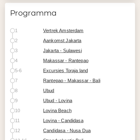
Programma
1
Vertrek Amsterdam
2
Aankomst Jakarta
3
Jakarta - Sulawesi
4
Makassar - Rantepao
5-6
Excursies Toraja land
7
Rantepao - Makassar - Bali
8
Ubud
9
Ubud - Lovina
10
Lovina Beach
11
Lovina - Candidasa
12
Candidasa - Nusa Dua