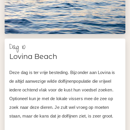
de altijd aanwezige wilde dolfijnenpopulatie die vrijwel
iedere ochtend vlak voor de kust hun voedsel zoeken.
Optioneel kun je met de lokale vissers mee de zee op
zoek naar deze dieren. Je zult wel vroeg op moeten
staan, maar de kans dat je dolfijnen ziet, is zeer groot.
De rest van de dag is ter vrije besteding. Het plaatsje
Lovina heeft een vredige atmosfeer, kalme zee en
bijzondere zwarte zandstranden. Je kunt er een heerlijk
dagje vertoeven aan het strand of het zwembad. Of ga op
de fiets de nog traditionele omgeving van Lovina
verkennen.