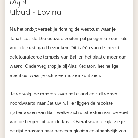
Je vervolgt de rondreis over het eiland en rijdt verder
noordwaarts naar Jatiluwih. Hier liggen de mooiste
rijstterrassen van Bali, welke zich uitstrekken van de voet
van de bergen tot aan de kust. Overal waar je kijkt zie je
de rijstterrassen naar beneden glooien en afhankelijk van
het groeiseizoen van de rijst, zal de kleur variëren van
goudblond tot smaragdgroen.
Na een uitleg over de groei van de rijst en een rondleiding,
vervolg je je weg naar het koele hooggelegen Bedugul,
waar je de lokale fruitmarkt kunt bezoeken. Je rijdt verder
door het koele berglandschap rondom het kratermeer
Danau Bratan en brengt een bezoek aan de beroemde
Pura Ulun Danau, oftewel de tempel in het meer.